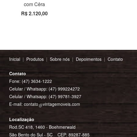
com Cêra
R$ 2.120,00
Inicial
|
Produtos
|
Sobre nós
|
Depoimentos
|
Contato
Contato
Fone: (47) 3634-1222
Celular / Whatsapp:
(47) 999224272
Celular / Whatsapp:
(47) 99781-3927
E-mail:
contato
vintagemoveis.com
Localização
Rod.SC 418, 1460 - Boehmerwald
São Bento do Sul - SC CEP: 89287-885