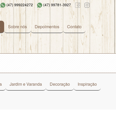
(47) 999224272
(47) 99781-3927
s
Sobre nós
Depoimentos
Contato
a
Jardim e Varanda
Decoração
Inspiração