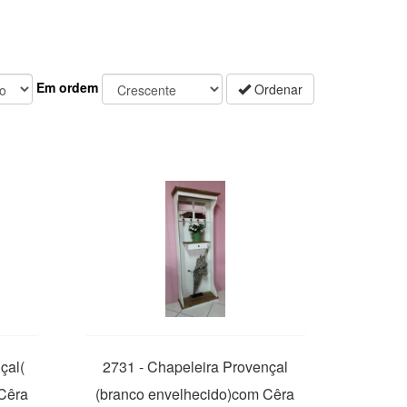
Em ordem
Ordenar
çal(
2731 - Chapeleira Provençal
Cêra
(branco envelhecido)com Cêra